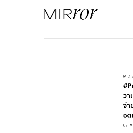
MO
#P
วาเ
จ่า
ชด
by
M