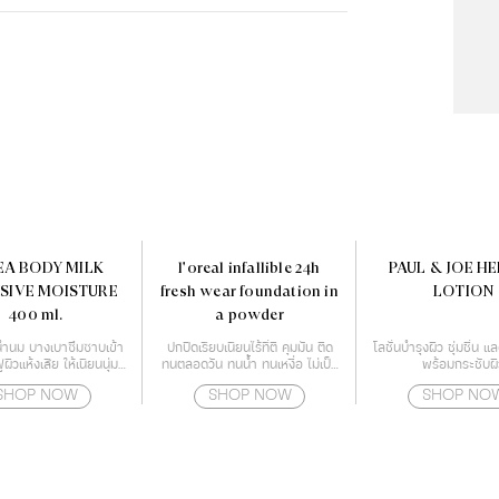
EA BODY MILK
l'oreal infallible 24h
PAUL & JOE H
SIVE MOISTURE
fresh wear foundation in
LOTION
400 ml.
a powder
้อน้ำนม บางเบาซึมซาบเข้า
ปกปิดเรียบเนียนไร้ที่ติ คุมมัน ติด
โลชั่นบำรุงผิว ชุ่มชื่น แ
ฟูผิวแห้งเสีย ให้เนียนนุ่ม
ทนตลอดวัน ทนน้ำ ทนเหงื่อ ไม่เป็น
พร้อมกระชับผิ
โนโลยี Deep Moisture
คราบ หน้าไม่ดรอประหว่างวัน
SHOP NOW
SHOP NOW
SHOP NO
Essence