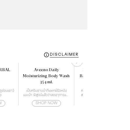
DISCLAIMER
ERBAL
Aveeno Daily
ETUDE Soon Jung 2x
Moisturizing Body Wash
Barrier Intensive Cream
354 ml.
(60 ml)
ลดูอ่อนเยาว์
เป็นครีมอาบน้ำที่แพทย์ผิวหนัง
ครีมมอยส์เจอร์ไรเซอร์ที่จะเสริม
ว
แนะนำ พิสูจน์แล้วว่าลดอาการแห้ง
สร้างเกราะปกป้องผิวให้แข็งแรง
ของผิวได้จริง ให้ความชุ่มชื้นตลอด
ด้วยกำแพงโปรตีน
W
SHOP NOW
SHOP NOW
24 ชั่วโมง