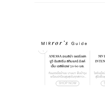
KIKO MILANO New
ANESSA อเนสซ่า เพอร์เฟค
NIV
Unlimited Stylo
ยูวี ซันสกรีน สกินแคร์ มิลค์
INTEN
เอ็น เอสพีเอฟ 50 60 มล.
ลิปสติกเนื้อครีม ติดทน
กันแดดเนื้อน้ำนม บางเบา ฟื้นบำรุง
โลชั่นเนื
พร้อมปกป้องสูงสุดในทุกสภาวะ
สู่ผิวฟื้น
สำหรับผิวหน้า และผิวกาย
ด้วยเทค
SHOP NOW
SHOP NOW