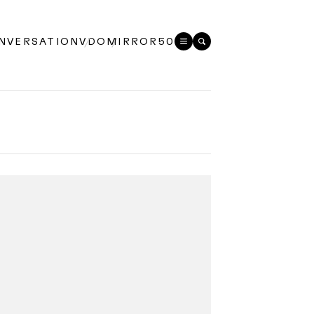
NVERSATION
VDO
MIRROR50