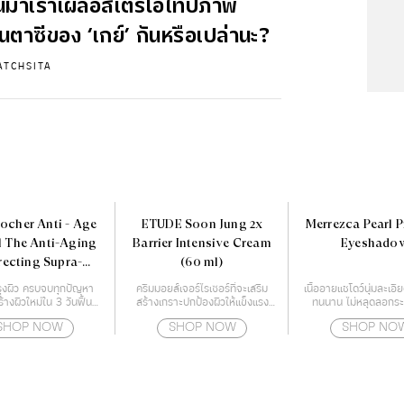
นมาเราเผลอสเตริโอไทป์ภาพ
ตาซีของ ‘เกย์’ กันหรือเปล่านะ?
ATCHSITA
ocher Anti - Age
ETUDE Soon Jung 2x
Merrezca Pearl 
 The Anti-Aging
Barrier Intensive Cream
Eyeshado
recting Supra-
(60 ml)
sence 50 ml.
ำรุงผิว ครบจบทุกปัญหา
ครีมมอยส์เจอร์ไรเซอร์ที่จะเสริม
เนื้ออายแชโดว์นุ่มละเอีย
้างผิวใหม่ใน 3 วันฟื้นฟู
สร้างเกราะปกป้องผิวให้แข็งแรง
ทนนาน ไม่หลุดลอกระ
ญาณสภาพปัญหาของผิว
ด้วยกำแพงโปรตีน
SHOP NOW
SHOP NOW
SHOP NO
อายุ เร่งกระตุ้นสร้างผิว
ได้อย่างรวดเร็ว เสริม
ภาพผลลัพธ์ของการดูแล
ียบเนียน ริ้วรอยแลดูจาง
ลง