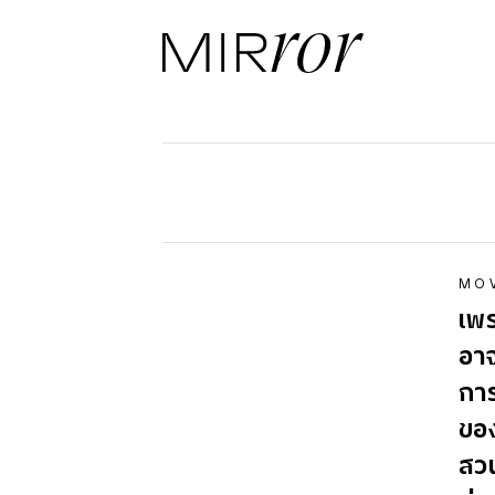
MO
เพร
อา
การ
ของ
สวน