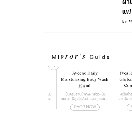
ผ่า
แฟน
by
P
Maro 3D Volumn Up
Aveeno Daily
Yves R
Shampoo 460 ml.
Moisturizing Body Wash
Global
354 ml.
Cor
Es
นวัตกรรมใหม่จากญี่ปุ่น ให้เส้นผม
เป็นครีมอาบน้ำที่แพทย์ผิวหนัง
เซรั่มบ
และสุขภาพหนังศีรษะแข็งแรง ช่วย
แนะนำ พิสูจน์แล้วว่าลดอาการแห้ง
จากวัย สร
ลดการเจริญเติบโตของเชื้อราบน
ของผิวได้จริง ให้ความชุ่มชื้นตลอด
ทุกสัญ
SHOP NOW
SHOP NOW
หนังศีรษะ สาเหตุของปัญหาผม
24 ชั่วโมง
เนื่องจาก
ร่วง
ใหม่ๆ 
ประสิทธิ
ผิว ผิวเร