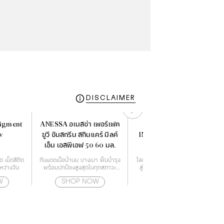
DISCLAIMER
Pigment
ANESSA อเนสซ่า เพอร์เฟค
NIVEA BODY MILK
w
ยูวี ซันสกรีน สกินแคร์ มิลค์
INTENSIVE MOISTURE
เอ็น เอสพีเอฟ 50 60 มล.
400 ml.
ด เม็ดสีติด
กันแดดเนื้อน้ำนม บางเบา ฟื้นบำรุง
โลชั่นเนื้อน้ำนม บางเบาซึมซาบเข้า
หว่างวัน
พร้อมปกป้องสูงสุดในทุกสภาวะ
สู่ผิวฟื้นฟูผิวแห้งเสีย ให้เนียนนุ่ม
สำหรับผิวหน้า และผิวกาย
ด้วยเทคโนโลยี Deep Moisture
W
SHOP NOW
SHOP NOW
Essence