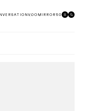
NVERSATION
VDO
MIRROR50