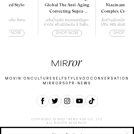
limited Stylo
Global The Anti-Aging
Niacinamide+
Correcting Supra-
Complex Cream
Essence 50 ml.
ติกเนื้อครีม ติดทน
เซรั่มบำรุงผิว ครบจบทุกปัญหา
ฟื้นบำรุงผิวเหนื่อยล้าให้
จากวัย สร้างผิวใหม่ใน 3 วันฟื้นฟู
ได้ถึง 98% เพื่อผิวโกล
ทุกสัญญาณสภาพปัญหาของผิว
ซี่
SHOP NOW
SHOP NOW
SHOP NO
เนื่องจากอายุ เร่งกระตุ้นสร้างผิว
ใหม่ๆ ได้อย่างรวดเร็ว เสริม
ประสิทธิภาพผลลัพธ์ของการดูแล
ผิว ผิวเรียบเนียน ริ้วรอยแลดูจาง
ลง
MOVIN’ON
CULTURE
SELF
STYLE
VDO
CONVERSATION
MIRROR50
PR-NEWS
COPYRIGHT © 2023 TREND VG3 CO., LTD.
ALL RIGHTS RESERVED.