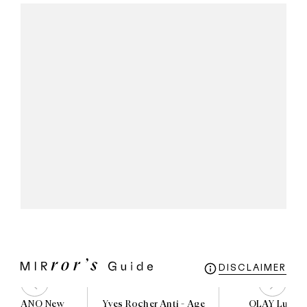
DISCLAIMER
O MILANO New
Yves Rocher Anti - Age
OLAY Lumin