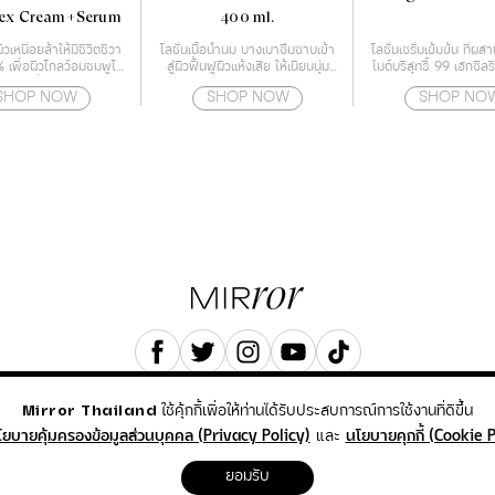
ex Cream+Serum
400 ml.
ิวเหนื่อยล้าให้มีชีวิตชีวา
โลชั่นเนื้อน้ำนม บางเบาซึมซาบเข้า
โลชั่นเซรั่มเข้มข้น ที่ผ
% เพื่อผิวโกลว์อมชมพูโร
สู่ผิวฟื้นฟูผิวแห้งเสีย ให้เนียนนุ่ม
ไมด์บริสุทธิ์ 99 เฮกซิล
ซี่
ด้วยเทคโนโลยี Deep Moisture
และ เรสเวอราท
SHOP NOW
SHOP NOW
SHOP NO
Essence
COPYRIGHT © 2023 TREND VG3 CO., LTD.
ใช้คุ้กกี้เพื่อให้ท่านได้รับประสบการณ์การใช้งานที่ดีขึ้น
Mirror Thailand
ALL RIGHTS RESERVED.
และ
โยบายคุ้มครองข้อมูลส่วนบุคคล (Privacy Policy)
นโยบายคุกกี้ (Cookie P
ยอมรับ