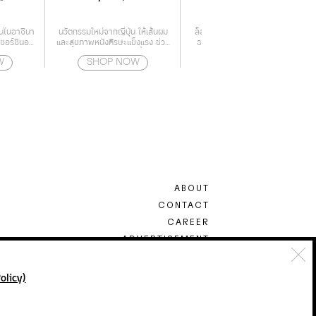
300ml
สานไนอาซินา
นวัตกรรมใหม่จากญี่ปุ่น ให้เส้นผม
ล็อกซิทาน แชมพู สูตรสำหรับผม
รีซอร์ซินอล
และสุขภาพหนังศีรษะแข็งแรง ช่วย
ธรรมดา ช่วยให้ผมนุ่มสลวย ผม
รอล
ลดการเจริญเติบโตของเชื้อราบน
แข็งแรง และอ่อนโยน
W
SHOP NOW
SHOP NOW
หนังศีรษะ สาเหตุของปัญหาผม
ร่วง
ABOUT
CONTACT
CAREER
ADVERTISEMENT
TERMS & CONDITION
PRIVACY POLICY
olicy)