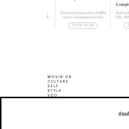
Compl
บลัชออนเนื้อครีม ฟินนิชชิ่งแม
เนื้ออายแชโดว์นุ่มละเอียด เม็ดสีติด
ฟื้นบำรุงผ
ทบางเบาไร้ความมัน เกลี่ยง่าย ติด
ทนนาน ไม่หลุดลอกระหว่างวัน
ได้ถึง 98
ทนนาน
SHOP NOW
SHOP NOW
MOVIN’ON
CULTURE
SELF
STYLE
VDO
CONVERSATION
MIRROR50
PR-NEWS
อ่านน