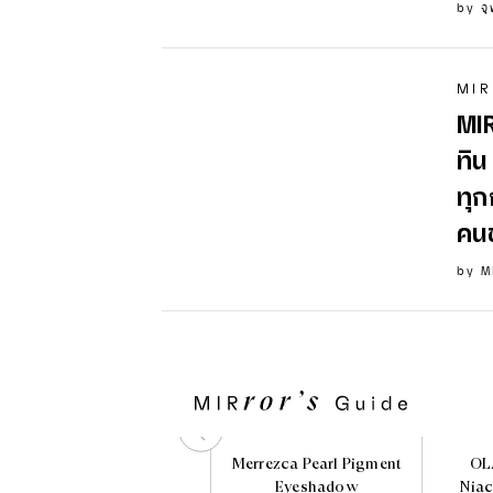
by
จ
MIR
MIR
ทิน
ทุก
คน
by
M
EVERPINK Blush My
Merrezca Pearl Pigment
OL
Feelings
Eyeshadow
Nia