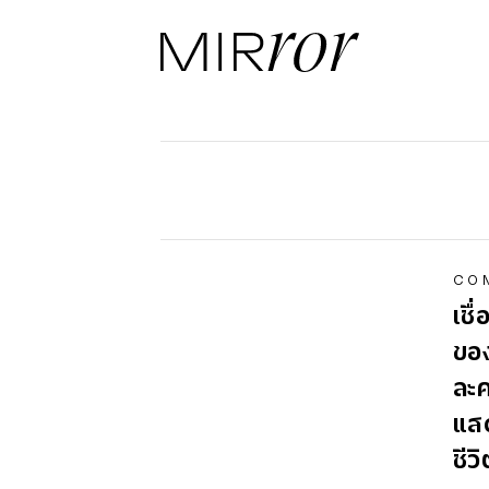
CO
เชื
ของ
ละค
แสด
ชีว