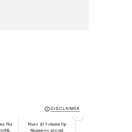
DISCLAIMER
ma Nia
Maro 3D Volumn Up
L'Occitane Gentle &
250ML
Shampoo 460 ml.
Balance Shampoo