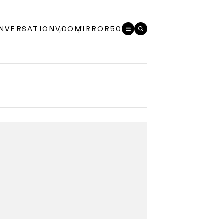
NVERSATION
VDO
MIRROR50