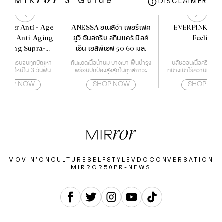
DISCLAIMER
ocher Anti - Age
ANESSA อเนสซ่า เพอร์เฟค
EVERPINK Blu
 The Anti-Aging
ยูวี ซันสกรีน สกินแคร์ มิลค์
Feelings
recting Supra-
เอ็น เอสพีเอฟ 50 60 มล.
sence 50 ml.
ำรุงผิว ครบจบทุกปัญหา
กันแดดเนื้อน้ำนม บางเบา ฟื้นบำรุง
บลัชออนเนื้อครีม ฟินน
้างผิวใหม่ใน 3 วันฟื้นฟู
พร้อมปกป้องสูงสุดในทุกสภาวะ
ทบางเบาไร้ความมัน เกลี
ญาณสภาพปัญหาของผิว
สำหรับผิวหน้า และผิวกาย
ทนนาน
SHOP NOW
SHOP NOW
SHOP NO
อายุ เร่งกระตุ้นสร้างผิว
ได้อย่างรวดเร็ว เสริม
ภาพผลลัพธ์ของการดูแล
ียบเนียน ริ้วรอยแลดูจาง
ลง
MOVIN’ON
CULTURE
SELF
STYLE
VDO
CONVERSATION
MIRROR50
PR-NEWS