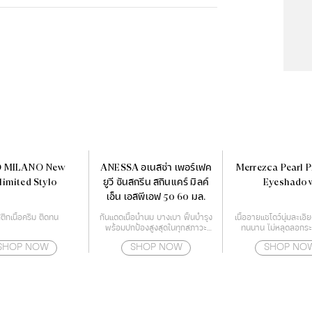
O MILANO New
ANESSA อเนสซ่า เพอร์เฟค
Merrezca Pearl 
limited Stylo
ยูวี ซันสกรีน สกินแคร์ มิลค์
Eyeshado
เอ็น เอสพีเอฟ 50 60 มล.
ติกเนื้อครีม ติดทน
กันแดดเนื้อน้ำนม บางเบา ฟื้นบำรุง
เนื้ออายแชโดว์นุ่มละเอีย
พร้อมปกป้องสูงสุดในทุกสภาวะ
ทนนาน ไม่หลุดลอกระ
สำหรับผิวหน้า และผิวกาย
SHOP NOW
SHOP NOW
SHOP NO