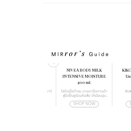
PAUL & JOE HERBAL
NIVEA BODY MILK
KIK
LOTION
INTENSIVE MOISTURE
Un
400 ml.
โลชั่นบำรุงผิว ชุ่มชื่น แลดูอ่อนเยาว์
โลชั่นเนื้อน้ำนม บางเบาซึมซาบเข้า
ลิปส
พร้อมกระชับผิว
สู่ผิวฟื้นฟูผิวแห้งเสีย ให้เนียนนุ่ม
ด้วยเทคโนโลยี Deep Moisture
SHOP NOW
SHOP NOW
Essence