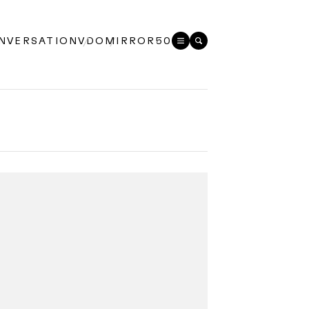
NVERSATION
VDO
MIRROR50