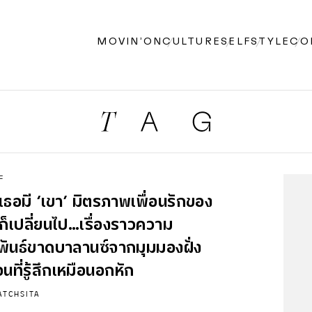
MOVIN’ON
CULTURE
SELF
STYLE
CO
F
ธอมี ‘เขา’ มิตรภาพ
เพื่อน
รักของ
ก็เปลี่ยนไป…เรื่องราวความ
พันธ์ขาดบาลานซ์จากมุมมองฝั่ง
่อน
ที่รู้สึกเหมือนอกหัก
ATCHSITA