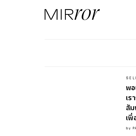
SEL
พอเ
เรา
สัม
เพื
by
P