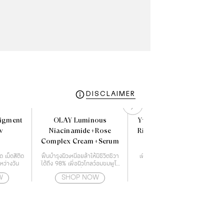
DISCLAIMER
Pigment
OLAY Luminous
Yves Rocher BHC Shine
w
Niacinamide+Rose
Rinsing Vinegar 150 ml.
Complex Cream+Serum
ด เม็ดสีติด
ฟื้นบำรุงผิวเหนื่อยล้าให้มีชีวิตชีวา
เพื่อผมหอมลื่น สูตรเส้นผมเปล่ง
หว่างวัน
ได้ถึง 98% เพื่อผิวโกลว์อมชมพูโร
ประกายเงางามทันทีที่ใช้
ซี่
W
SHOP NOW
SHOP NOW