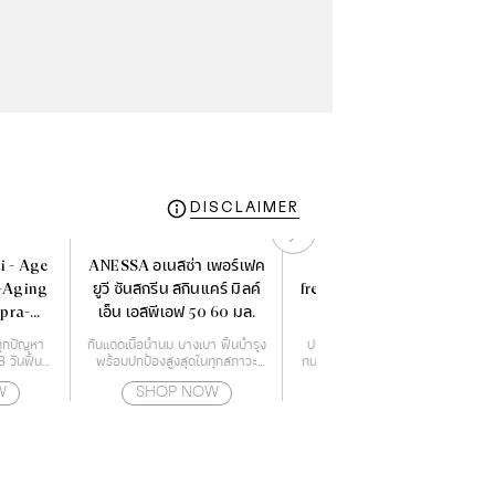
DISCLAIMER
i - Age
ANESSA อเนสซ่า เพอร์เฟค
l'oreal infallible 24h
i-Aging
ยูวี ซันสกรีน สกินแคร์ มิลค์
fresh wear foundation in
pra-
เอ็น เอสพีเอฟ 50 60 มล.
a powder
ml.
ทุกปัญหา
กันแดดเนื้อน้ำนม บางเบา ฟื้นบำรุง
ปกปิดเรียบเนียนไร้ที่ติ คุมมัน ติด
 วันฟื้นฟู
พร้อมปกป้องสูงสุดในทุกสภาวะ
ทนตลอดวัน ทนน้ำ ทนเหงื่อ ไม่เป็น
าของผิว
สำหรับผิวหน้า และผิวกาย
คราบ หน้าไม่ดรอประหว่างวัน
W
SHOP NOW
SHOP NOW
้นสร้างผิว
ว เสริม
องการดูแล
รอยแลดูจาง