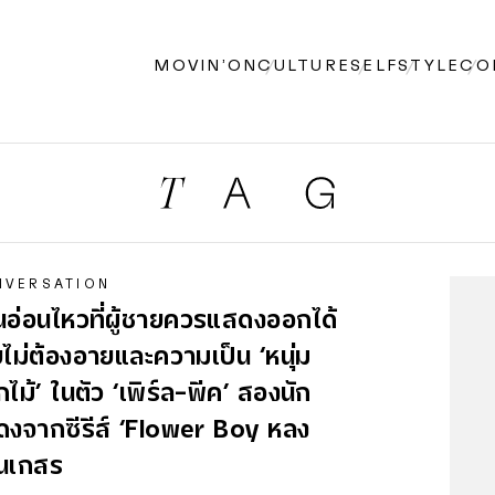
MOVIN’ON
CULTURE
SELF
STYLE
CO
NVERSATION
นอ่อนไหวที่ผู้ชายควรแสดงออกได้
ไม่ต้องอายและความเป็น ‘หนุ่ม
ไม้’ ในตัว ‘เพิร์ล-พีค’ สองนัก
ดงจากซีรีส์ ‘Flower Boy
หลง
่น
เกสร