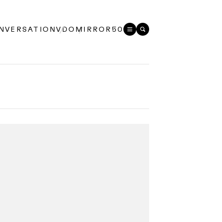
NVERSATION
VDO
MIRROR50