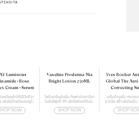
ATCHSITA
AY Luminous
Vaseline Proderma Nia
Yves Rocher Ant
cinamide+Rose
Bright Lotion 250ML
Global The Ant
ex Cream+Serum
Correcting Su
Essence 50 
ิวเหนื่อยล้าให้มีชีวิตชีวา
โลชั่นเซรั่มเข้มข้น ที่ผสานไนอาซินา
เซรั่มบำรุงผิว ครบจบ
% เพื่อผิวโกลว์อมชมพูโร
ไมด์บริสุทธิ์ 99 เฮกซิลรีซอร์ซินอล
จากวัย สร้างผิวใหม่ใน 3
ซี่
และ เรสเวอราทรอล
ทุกสัญญาณสภาพปัญห
SHOP NOW
SHOP NOW
SHOP NO
เนื่องจากอายุ เร่งกระตุ
ใหม่ๆ ได้อย่างรวดเร็
ประสิทธิภาพผลลัพธ์ข
ผิว ผิวเรียบเนียน ริ้ว
ลง