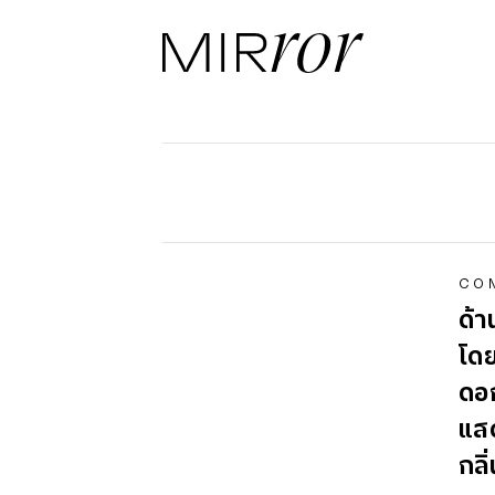
CO
ด้า
โดย
ดอก
แส
กลิ