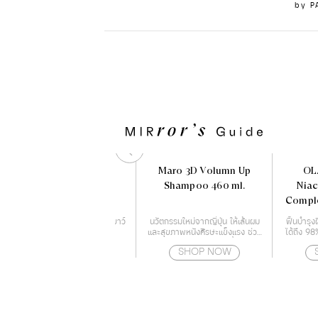
by
P
PAUL & JOE HERBAL
Maro 3D Volumn Up
OL
LOTION
Shampoo 460 ml.
Nia
Compl
โลชั่นบำรุงผิว ชุ่มชื่น แลดูอ่อนเยาว์
นวัตกรรมใหม่จากญี่ปุ่น ให้เส้นผม
ฟื้นบำรุงผ
พร้อมกระชับผิว
และสุขภาพหนังศีรษะแข็งแรง ช่วย
ได้ถึง 98
ลดการเจริญเติบโตของเชื้อราบน
SHOP NOW
SHOP NOW
หนังศีรษะ สาเหตุของปัญหาผม
ร่วง