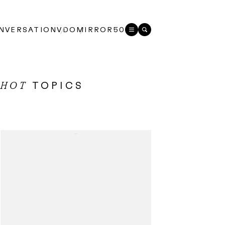
NVERSATION
VDO
MIRROR50
TOPICS
HOT
...