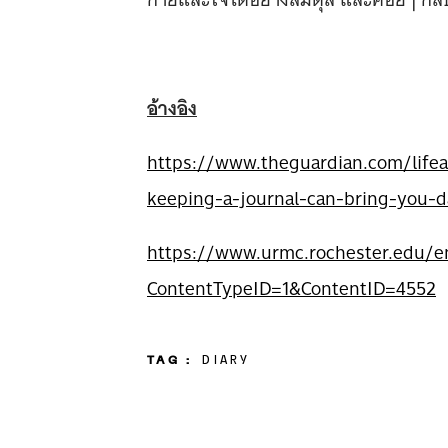
อ้างอิง
https://www.theguardian.com/life
keeping-a-journal-can-bring-you-d
https://www.urmc.rochester.edu/e
ContentTypeID=1&ContentID=4552
TAG :
DIARY